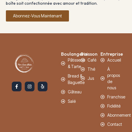
boîte soit confectionnée avec amour et tradition.
Abonnez-Vous Maintenant
Boulangerie
Boisson
Entreprise
Pâtisserie
Café
Accueil
& Tarte
Thé
À
propos
Bread &
Jus
de
Baguette
nous
Gâteau
Franchise
Salé
Fidélité
Abonnement
Contact